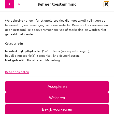
zijn
ons
contact
Beheer toestemming
werk
op
We gebruiken alleen functionele cookies die noodzakelijk zijn voor de
basiswerking en beveiliging van deze website. Deze cookies verzamelen
geen persoonlijke gegevens voor analyse of marketing en worden niet
gedeeld met derden.
Vanbinnennaarbuiten
Categorieën
Noodzakelijk (altijd actief):
WordPress (sessie/instellingen),
Amersfoortseweg
beveiligingscookie(s), toegankelijkheidsvoorkeuren.
15-L
Niet gebruikt:
Statistieken, Marketing.
Algemene
7313 AB
voorwaarden
Beheer diensten
Ape
ldoorn
Privacyverklaring
Cookiebeleid
055 – 578 95
Accepteren
Intellectuele
83
eigendomsrechten
Weigeren
info@vanbinnennaarbuiten.nl
Klachtenprocedure
Copyright ©
2026
Bekijk voorkeuren