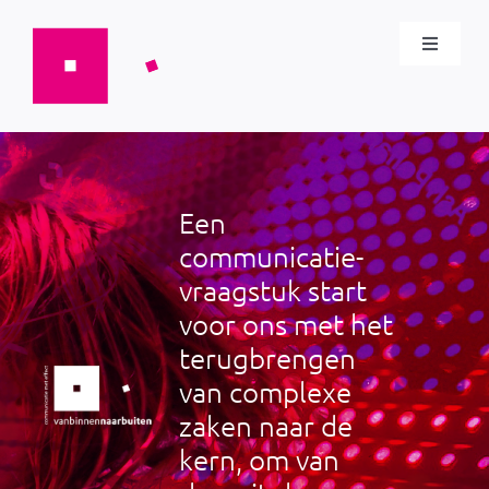
Ga
naar
Toggle
inhoud
Navigat
wat we doen
Cases
Een
Blog
communicatie­
vraagstuk start
Team
voor ons met het
terugbrengen
van complexe
Contact
zaken naar de
kern, om van