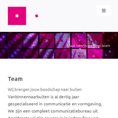
Ga
naar
Toggle
inhoud
Navigat
wat we doen
Cases
Maak kennis met ons team
Blog
Team
Team
Wij brengen jouw boodschap naar buiten
Contact
Vanbinnennaarbuiten is al dertig jaar
gespecialiseerd in communicatie en vormgeving.
We zijn een compleet communicatiebureau uit
Apeldoorn: wij zijn er voor je in iedere fase van