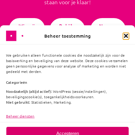
staan voor je klaar!
Wie wij
Bekijk
Neem
zijn
ons
contact
Beheer toestemming
werk
op
We gebruiken alleen functionele cookies die noodzakelijk zijn voor de
basiswerking en beveiliging van deze website. Deze cookies verzamelen
geen persoonlijke gegevens voor analyse of marketing en worden niet
gedeeld met derden.
Categorieën
Vanbinnennaarbuiten
Noodzakelijk (altijd actief):
WordPress (sessie/instellingen),
Amersfoortseweg
beveiligingscookie(s), toegankelijkheidsvoorkeuren.
15-L
Niet gebruikt:
Statistieken, Marketing.
Algemene
7313 AB
voorwaarden
Beheer diensten
Ape
ldoorn
Privacyverklaring
Cookiebeleid
055 – 578 95
Accepteren