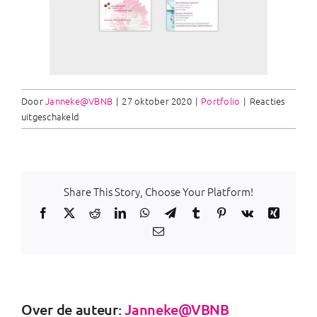
Door
Janneke@VBNB
|
27 oktober 2020
|
Portfolio
|
Reacties
voor
uitgeschakeld
Cosmetische
Chirurgie
Stedendriehoek
Share This Story, Choose Your Platform!
Facebook
X
Reddit
LinkedIn
WhatsApp
Telegram
Tumblr
Pinterest
Vk
Xing
E-
mail
Over de auteur:
Janneke@VBNB