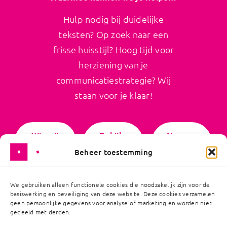
Hulp nodig bij duidelijke
teksten? Op zoek naar een
frisse huisstijl? Hoog tijd voor
herziening van je
communicatiestrategie? Wij
staan voor je klaar!
Wie wij
Bekijk
Neem
zijn
ons
contact
Beheer toestemming
werk
op
We gebruiken alleen functionele cookies die noodzakelijk zijn voor de
basiswerking en beveiliging van deze website. Deze cookies verzamelen
geen persoonlijke gegevens voor analyse of marketing en worden niet
gedeeld met derden.