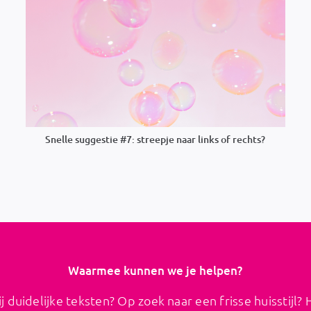
Snelle suggestie #7: streepje naar links of rechts?
Waarmee kunnen we je helpen?
j duidelijke teksten? Op zoek naar een frisse huisstijl? 