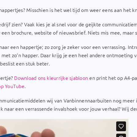
 happertjes? Misschien is het wel tijd om weer eens aan het kn
 bedrijf zien? Vaak kies je al snel voor de geijkte communicat
r een brochure, website of nieuwsbrief. Niets mis mee, maar s
naar een happertje; zo zorg je zeker voor een verrassing. Int
 met zo’n happer. Daar krijg je een heel andere ontmoeting v
 beslist een stuk beter.
pertje?
Download ons kleurrijke sjabloon
en print het op A4-pap
 op YouTube
.
municatiemiddelen wij van Vanbinnennaarbuiten nog meer in
oek naar een verrassende invalshoek voor jouw verhaal? Wij d