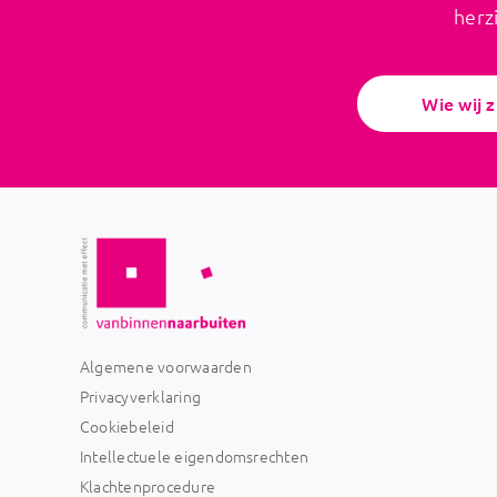
herz
Wie wij z
Algemene voorwaarden
Privacyverklaring
Cookiebeleid
Intellectuele eigendomsrechten
Klachtenprocedure