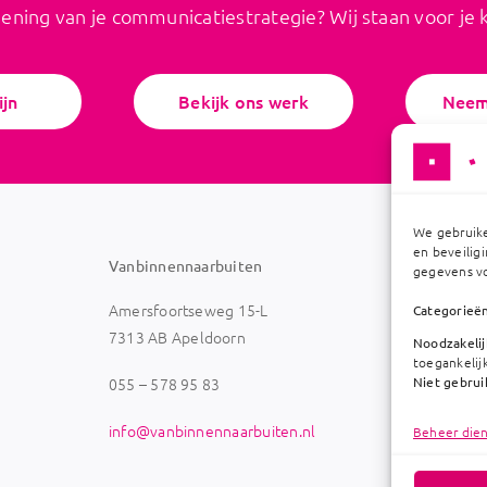
iening van je communicatiestrategie? Wij staan voor je k
ijn
Bekijk ons werk
Neem
We gebruike
en beveilig
Vanbinnennaarbuiten
gegevens vo
Amersfoortseweg 15-L
Categorieë
7313 AB Ape
ldoorn
Noodzakelijk
toegankelij
Niet gebrui
055 – 578 95 83
info@vanbinnennaarbuiten.nl
Beheer die