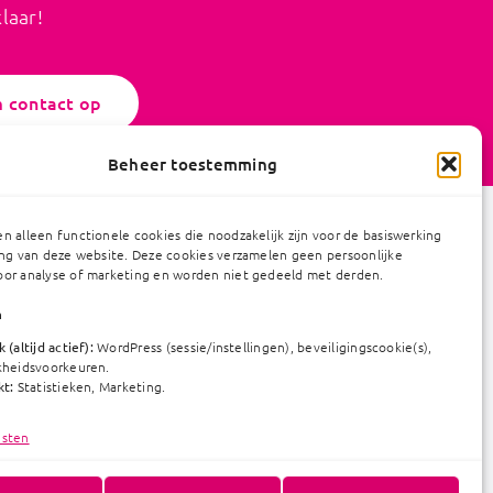
laar!
 contact op
Beheer toestemming
n alleen functionele cookies die noodzakelijk zijn voor de basiswerking
ing van deze website. Deze cookies verzamelen geen persoonlijke
or analyse of marketing en worden niet gedeeld met derden.
n
 (altijd actief):
WordPress (sessie/instellingen), beveiligingscookie(s),
kheidsvoorkeuren.
kt:
Statistieken, Marketing.
nsten